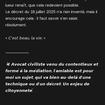
lueur renaît, que cela redevient possible.
Le décret du 18 juillet 2025 n’a rien inventé, mais il
encourage cela : il faut savoir s’en saisir,
résolument.
« 𝘊’𝘦𝘴𝘵 𝘣𝘦𝘢𝘶, 𝘭𝘢 𝘷𝘪𝘦. »
___________
𝘼𝙫𝙤𝙘𝙖𝙩 𝙘𝙞𝙫𝙞𝙡𝙞𝙨𝙩𝙚 𝙫𝙚𝙣𝙪 𝙙𝙪 𝙘𝙤𝙣𝙩𝙚𝙣𝙩𝙞𝙚𝙪𝙭 𝙚𝙩
𝙛𝙤𝙧𝙢𝙚́ 𝙖̀ 𝙡𝙖 𝙢𝙚́𝙙𝙞𝙖𝙩𝙞𝙤𝙣, 𝙡’𝙖𝙢𝙞𝙖𝙗𝙡𝙚 𝙚𝙨𝙩 𝙥𝙤𝙪𝙧
𝙢𝙤𝙞 𝙪𝙣 𝙨𝙪𝙟𝙚𝙩, 𝙦𝙪𝙞 𝙫𝙖 𝙗𝙞𝙚𝙣 𝙖𝙪-𝙙𝙚𝙡𝙖̀ 𝙙’𝙪𝙣𝙚
𝙩𝙚𝙘𝙝𝙣𝙞𝙦𝙪𝙚 𝙤𝙪 𝙙’𝙪𝙣 𝙙𝙚́𝙘𝙧𝙚𝙩. 𝙐𝙣 𝙚𝙣𝙟𝙚𝙪 𝙙𝙚
𝙘𝙞𝙩𝙤𝙮𝙚𝙣𝙣𝙚𝙩𝙚́.