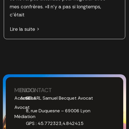
mes confrères. »Il n’y a pas si longtemps,
c’était
Lire la suite >
MENU
BLOG
CONTACT
Accueil
Articles
SELARL Samuel Becquet Avocat
Avocat
8, rue Duquesne – 69006 Lyon
Médiation
GPS : 45.772323,4.842415