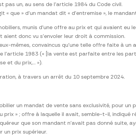
 pas un, au sens de l’article 1984 du Code civil.
git « que » d’un mandat dit « d’entremise », le mandan
liers, munis d’une offre au prix et qui avaient eu le 
 aient donc vu s’envoler leur droit à commission.
x-mêmes, convaincus qu’une telle offre faite à un age
l’article 1983 (« [la vente est parfaite entre les part
e et du prix,… »).
tration, à travers un arrêt du 10 septembre 2024.
obilier un mandat de vente sans exclusivité, pour un p
prix » ; offre à laquelle il avait, semble-t-il, indiqué 
l’acquéreur que son mandant n’avait pas donné suite, 
 un prix supérieur.