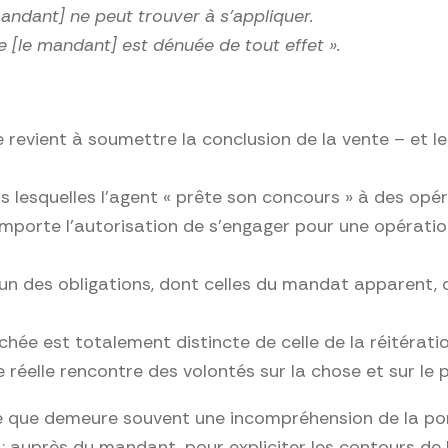
ndant] ne peut trouver à s’appliquer.
e [le mandant] est dénuée de tout effet ».
le revient à soumettre la conclusion de la vente – et 
ans lesquelles l’agent « prête son concours » à des op
comporte l’autorisation de s’engager pour une opérat
un des obligations, dont celles du mandat apparent, d
chée est totalement distincte de celle de la réitéra
elle rencontre des volontés sur la chose et sur le pr
e que demeure souvent une incompréhension de la port
uprès du mandant, pour expliciter les contours de la 