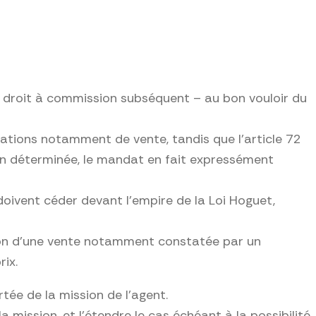
le droit à commission subséquent – au bon vouloir du
érations notamment de vente, tandis que l’article 72
ion déterminée, le mandat en fait expressément
oivent céder devant l’empire de la Loi Hoguet,
tion d’une vente notamment constatée par un
ix.
ée de la mission de l’agent.
mission, et l’étendre le cas échéant à la possibilité