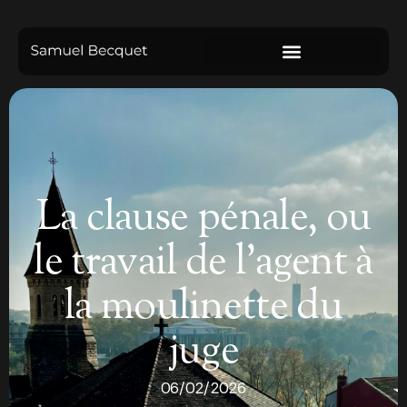
La clause pénale, ou
le travail de l’agent à
la moulinette du
juge
06/02/2026