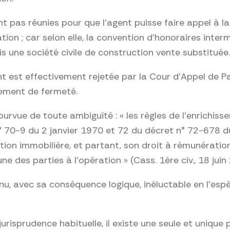
ont pas réunies pour que l’agent puisse faire appel à l
tion ; car selon elle, la convention d’honoraires inte
is une société civile de construction vente substituée.
t est effectivement rejetée par la Cour d’Appel de Pau,
rement de fermeté.
urvue de toute ambiguïté : « les règles de l’enrichis
 n° 70-9 du 2 janvier 1970 et 72 du décret n° 72-678 du
ation immobilière, et partant, son droit à rémunérati
e des parties à l’opération » (Cass. 1ère civ., 18 juin
u, avec sa conséquence logique, inéluctable en l’espè
isprudence habituelle, il existe une seule et unique p