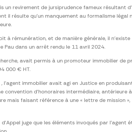
uis un revirement de jursiprudence fameux résultant d
ont il résulte qu’un manquement au formalisme légal n
eure.
it à rémunération, et de manière générale, il n’exist
e Pau dans un arrêt rendu le 11 avril 2024.
erche, avait permis à un promoteur immobilier de proc
 94 000 € HT.
t , l’agent immobilier avait agi en Justice en produis
 convention d’honoraires intermédiaire, antérieure à
re mais faisant référence à une « lettre de mission »
’Appel juge que les éléments invoqués par l’agent éta
on.