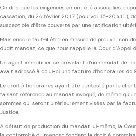
On dira que les exigences en ont été assouplies, dep
cassation, du 24 février 2017 (pourvoi 15-20.411), d
susceptible d’être couverte par une ratification ultéri
Mais encore faut-il être en mesure de prouver son dro
dudit mandat, ce que nous rappelle la Cour d’Appel d
Un agent immobilier, se prévalant d’un mandat de rech
avait adressé à celui-ci une facture d’honoraires de
Le droit à honoraires ayant été contesté par le clien
faisant référence au mandat invoqué, de même qu’une
sommes qui seront ultérieurement visées par la factu
Justice.
A défaut de production du mandat lui-même, la Cour d
la conformité du mandat fondant le droit à commissi