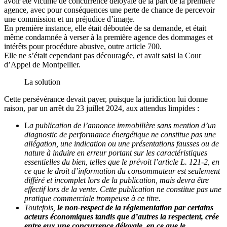
avoir été victime de concurrence déloyale de la part de la première
agence, avec pour conséquences une perte de chance de percevoir
une commission et un préjudice d’image.
En première instance, elle était déboutée de sa demande, et était
même condamnée à verser à la première agence des dommages et
intérêts pour procédure abusive, outre article 700.
Elle ne s’était cependant pas découragée, et avait saisi la Cour
d’Appel de Montpellier.
La solution
Cette persévérance devait payer, puisque la juridiction lui donne
raison, par un arrêt du 23 juillet 2024, aux attendus limpides :
L
a publication de l’annonce immobilière sans mention d’un
diagnostic de performance énergétique ne constitue pas une
allégation, une indication ou une présentations fausses ou de
nature à induire en erreur portant sur les caractéristiques
essentielles du bien, telles que le prévoit l’article L. 121-2, en
ce que le droit d’information du consommateur est seulement
différé et incomplet lors de la publication, mais devra être
effectif lors de la vente. Cette publication ne constitue pas une
pratique commerciale trompeuse à ce titre.
Toutefois,
le non-respect de la réglementation par certains
acteurs économiques tandis que d’autres la respectent, crée
entre eux une concurrence déloyale, en ce que le