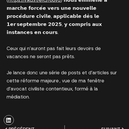
(
https://lnkd.in/eRSf6uvd
) 𝗻𝗼𝘂𝘀 𝗲𝗺𝗺𝗲̀𝗻𝗲 𝗮̀
𝗺𝗮𝗿𝗰𝗵𝗲 𝗳𝗼𝗿𝗰𝗲́𝗲 𝘃𝗲𝗿𝘀 𝘂𝗻𝗲 𝗻𝗼𝘂𝘃𝗲𝗹𝗹𝗲
𝗽𝗿𝗼𝗰𝗲́𝗱𝘂𝗿𝗲 𝗰𝗶𝘃𝗶𝗹𝗲, 𝗮𝗽𝗽𝗹𝗶𝗰𝗮𝗯𝗹𝗲 𝗱𝗲̀𝘀 𝗹𝗲
𝟭𝗲𝗿 𝘀𝗲𝗽𝘁𝗲𝗺𝗯𝗿𝗲 𝟮𝟬𝟮𝟱, 𝘆 𝗰𝗼𝗺𝗽𝗿𝗶𝘀 𝗮𝘂𝘅
𝗶𝗻𝘀𝘁𝗮𝗻𝗰𝗲𝘀 𝗲𝗻 𝗰𝗼𝘂𝗿𝘀.
Ceux qui n’auront pas fait leurs devoirs de
vacances ne seront pas prêts.
Je lance donc une série de posts et d’articles sur
cette réforme majeure , vue de ma fenêtre
d’avocat civiliste contentieux, formé à la
médiation.