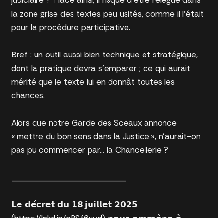
judiciaire ? Placé ainsi, il risque d’être relégué dans
la zone grise des textes peu usités, comme il l’était
pour la procédure participative.
Bref : un outil aussi bien technique et stratégique,
dont la pratique devra s’emparer ; ce qui aurait
mérité que le texte lui en donnât toutes les
chances.
Alors que notre Garde des Sceaux annonce
« mettre du bon sens dans la Justice », n’aurait-on
pas pu commencer par… la Chancellerie ?
__________________________
𝗟𝗲 𝗱𝗲́𝗰𝗿𝗲𝘁 𝗱𝘂 𝟭𝟴 𝗷𝘂𝗶𝗹𝗹𝗲𝘁 𝟮𝟬𝟮𝟱