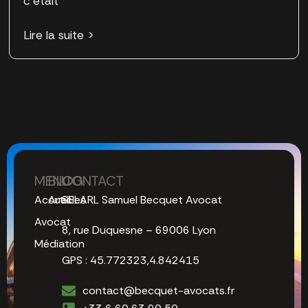
c’était
Lire la suite >
MENU
BLOG
CONTACT
Accueil
Articles
SELARL Samuel Becquet Avocat
Avocat
8, rue Duquesne – 69006 Lyon
Médiation
GPS : 45.772323,4.842415
contact@becquet-avocats.fr