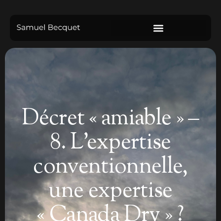
Décret « amiable » –
8. L’expertise
conventionnelle,
une expertise
« Canada Dry » ?